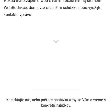
Pokud máte zájem o web s naším redakčním systémem
WebRedakce, domluvte si s námi schůzku nebo využijte
kontaktu vpravo.
MÁTE ZÁJEM O REDAKČNÍ
SYSTÉM?
Kontaktujte nás, nebo pošlete poptávku a my se Vám ozveme s
konkrétní nabídkou.