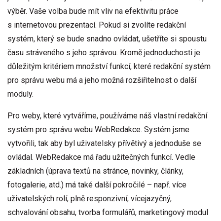
výběr. Vaše volba bude mít vliv na efektivitu práce
s internetovou prezentací. Pokud si zvolíte redakční
systém, který se bude snadno ovládat, ušetříte si spoustu
času stráveného s jeho správou. Kromě jednoduchosti je
důležitým kritériem množství funkcí, které redakční systém
pro správu webu má a jeho možná rozšiřitelnost o další
moduly.
Pro weby, které vytváříme, používáme náš vlastní redakční
systém pro správu webu WebRedakce. Systém jsme
vytvořili, tak aby byl uživatelsky přívětivý a jednoduše se
ovládal. WebRedakce má řadu užitečných funkcí. Vedle
základních (úprava textů na stránce, novinky, články,
fotogalerie, atd.) má také další pokročilé – např. více
uživatelských rolí, plně responzivní, vícejazyčný,
schvalování obsahu, tvorba formulářů, marketingový modul