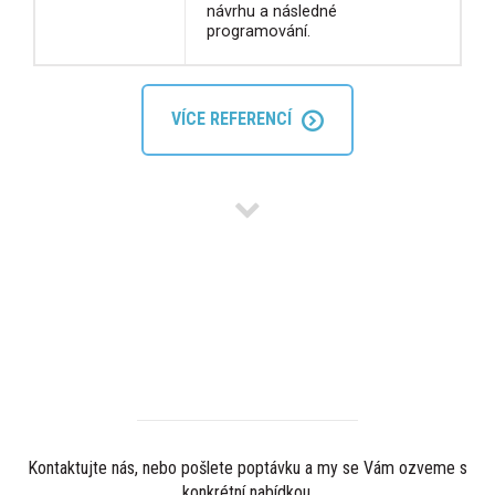
návrhu a následné
programování.
VÍCE REFERENCÍ
MÁTE ZÁJEM O REDAKČNÍ
SYSTÉM?
Kontaktujte nás, nebo pošlete poptávku a my se Vám ozveme s
konkrétní nabídkou.