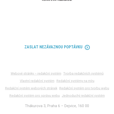
224 312 120
ZASLAT NEZÁVAZNOU POPTÁVKU
Webové stránky – redakční systém
Tvorba redakčních systémů
Vlastní redakční systém
Redakční systémy na míru
Redakční systém webových stránek
Redakční systém pro tvorbu webu
Redakční systém pro správu webu
Jednoduchý redakční systém
Thákurova 3, Praha 6 – Dejvice, 160 00